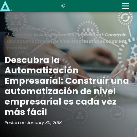
Skip
to
main
content
Home
Resources
Descubra la Automatización Empresarial: Construir
una automatización de nivel empresarial es cada vez
más fácil
Descubra la
Automatización
Empresarial: Construir una
automatización de nivel
empresarial es cada vez
más fácil
Posted on January 30, 2018