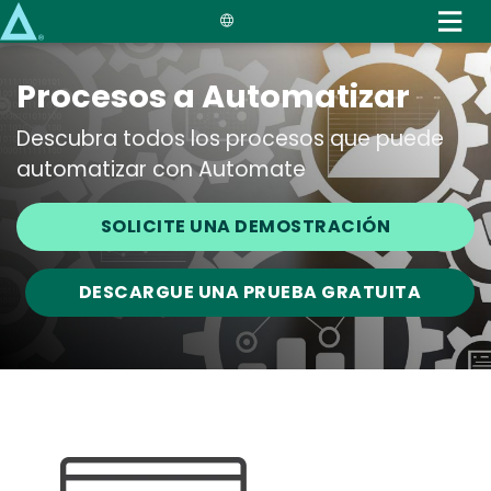
Skip
to
main
Procesos a Automatizar
content
Descubra todos los procesos que puede
automatizar con Automate
SOLICITE UNA DEMOSTRACIÓN
DESCARGUE UNA PRUEBA GRATUITA
Media
Image