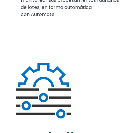
monitorear sus procesamientos rutinarios
de lotes, en forma automática
con Automate.
Media
Image