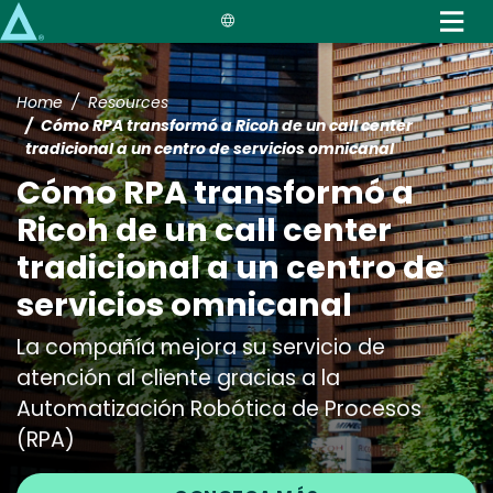
Skip
to
main
content
Home
Resources
Cómo RPA transformó a Ricoh de un call center
tradicional a un centro de servicios omnicanal
Cómo RPA transformó a
Ricoh de un call center
tradicional a un centro de
servicios omnicanal
La compañía mejora su servicio de
atención al cliente gracias a la
Automatización Robótica de Procesos
(RPA)