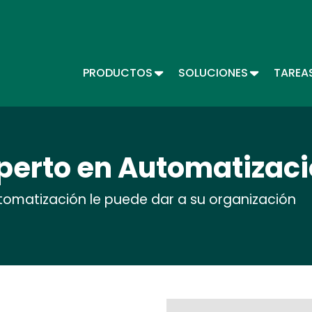
Skip
to
main
content
TOGGLE DROPDOWN
TOGGLE D
PRODUCTOS
SOLUCIONES
TAREA
Main menu - Automate (ES)
perto en Automatizac
utomatización le puede dar a su organización