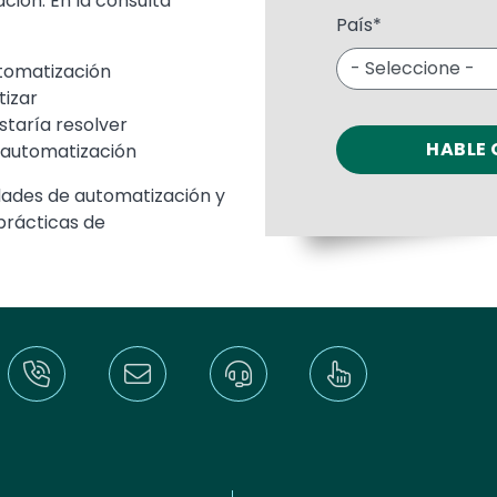
ción. En la consulta
País
*
utomatización
tizar
staría resolver
 automatización
dades de automatización y
prácticas de