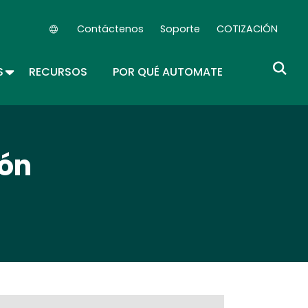
Contáctenos
Soporte
COTIZACIÓN
Secondary Navigation (ES)
ROPDOWN
TOGGLE DROPDOWN
S
RECURSOS
POR QUÉ AUTOMATE
ión