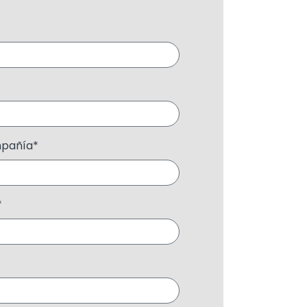
mpañía
*
*