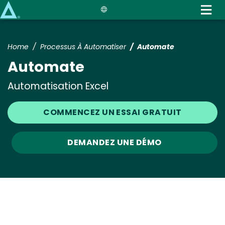
Skip
to
main
content
Home
Processus À Automatiser
Automate
Automate
Automatisation Excel
COMMENCEZ UN ESSAI GRATUIT
DEMANDEZ UNE DÉMO